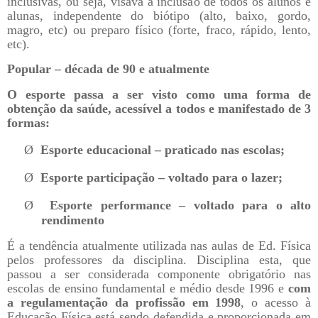
inclusivas, ou seja, visava à inclusão de todos os alunos e
alunas, independente do biótipo (alto, baixo, gordo,
magro, etc) ou preparo físico (forte, fraco, rápido, lento,
etc).
Popular –
década de 90
e
atualmente
O esporte passa a ser visto como uma forma de
obtenção da saúde, acessível a todos e manifestado de 3
formas:
Ø
Esporte educacional – praticado nas escolas;
Ø
Esporte participação – voltado para o lazer;
Ø
Esporte performance – voltado para o alto
rendimento
É a tendência atualmente utilizada nas aulas de Ed. Física
pelos professores da disciplina. Disciplina esta, que
passou a ser considerada componente obrigatório nas
escolas de ensino fundamental e médio desde 1996 e
com
a regulamentação da profissão em 1998
, o acesso à
Educação Física está sendo defendida e proporcionada em