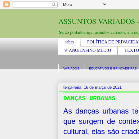
ASSUNTOS VARIADOS -
Serão postados aqui assuntos variados, em espe
POLÍTICA DE PRIVACID
INÍCIO
9º ANO/ENSINO MÉDIO
TEXTO
VARIADOS
EDUCATIVOS E BRINCADEIRAS
terça-feira, 16 de março de 2021
DANÇAS URBANAS
As danças urbanas te
que surgem de contex
cultural, elas são cri