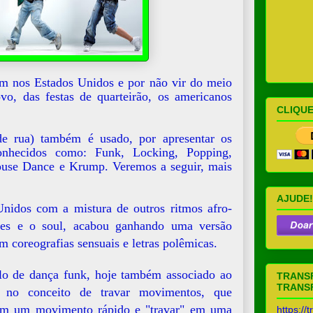
em nos Estados Unidos e por não vir do meio
vo, das festas de quarteirão, os americanos
CLIQUE
e rua) também é usado, por apresentar os
conhecidos como: Funk, Locking, Popping,
ouse Dance e Krump. Veremos a seguir, mais
AJUDE!
Unidos com a mistura de outros ritmos afro-
ues e o soul, acabou ganhando uma versão
m coreografias sensuais e letras polêmicas.
lo de dança funk, hoje também associado ao
TRANSF
TRANSF
no conceito de travar movimentos, que
 em um movimento rápido e "travar" em uma
https://