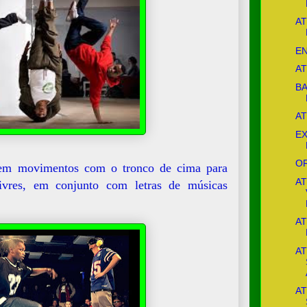
AT
EN
AT
BA
AT
EX
O
em movimentos com o tronco de cima para
AT
vres, em conjunto com letras de músicas
AT
AT
AT