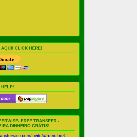
 AQUI! CLICK HERE!
 HELP!
ERWISE- FREE TRANSFER -
IRA DINHEIRO GRÁTIS!
transferwise.com/invite/u/romuloe8