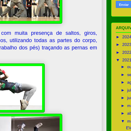
ARQUIV
com muita presença de saltos, giros,
►
202
os, utilizando todas as partes do corpo,
►
202
(trabalho dos pés) traçando as pernas em
►
202
▼
202
►
o
►
s
►
a
►
j
►
j
►
m
►
ab
▼
m
E