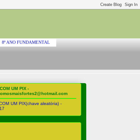
8º ANO FUNDAMENTAL
COM UM PIX -
somosmaisfortes2@hotmail.com
OM UM PIX(chave aleatória) -
17