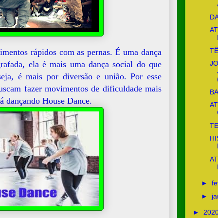
D
AT
TÊ
mentos rápidos com as pernas. É uma dança
rafada, ela é mais uma dança social do que
J
ja, é mais por diversão e união. Por esse
buscam fazer movimentos de dificuldade mais
B
stá dançando House Dance.
AT
T
H
AT
►
f
►
j
►
202