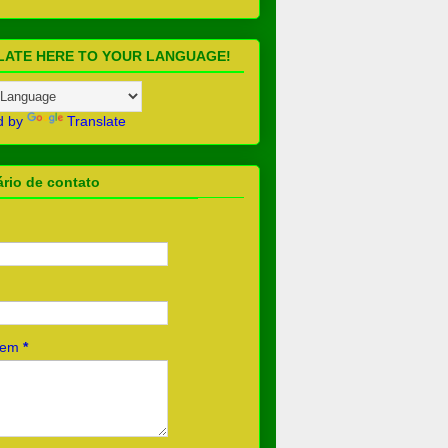
LATE HERE TO YOUR LANGUAGE!
d by
Translate
rio de contato
gem
*