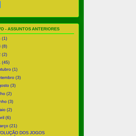
O - ASSUNTOS ANTERIORES
4
(1)
3
(8)
2
(2)
1
(45)
utubro
(1)
etembro
(3)
gosto
(3)
ulho
(2)
unho
(3)
aio
(2)
ril
(6)
arço
(21)
VOLUÇÃO DOS JOGOS