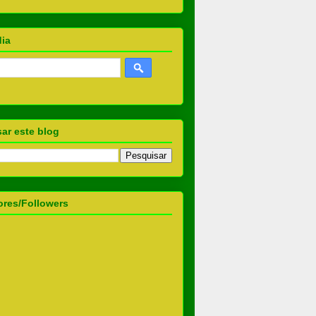
dia
ar este blog
ores/Followers